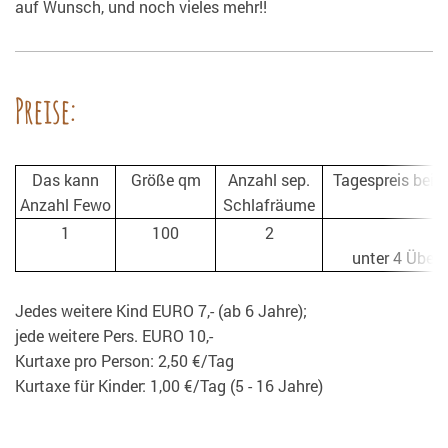
auf Wunsch, und noch vieles mehr!!
Preise:
Das kann
Größe qm
Anzahl sep.
Tagespreis bei 2
Anzahl Fewo
Schlafräume
K
1
100
2
unter 4 Übern
Jedes weitere Kind EURO 7,- (ab 6 Jahre);
jede weitere Pers. EURO 10,-
Kurtaxe pro Person: 2,50 €/Tag
Kurtaxe für Kinder: 1,00 €/Tag (5 - 16 Jahre)